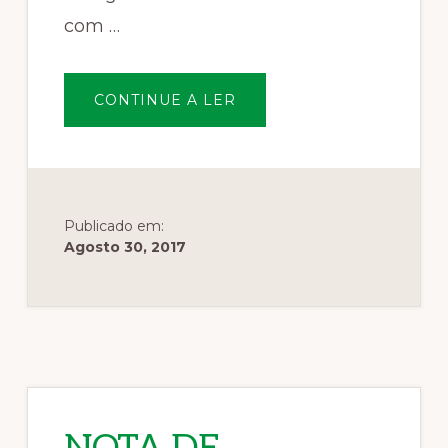
com …
SOBRENOTA
CONTINUE A LER
DE
IMPRENSA
O
SR.
MINISTRO
DA
AGRICULTURA
E
O
Publicado em:
DESCONHECIMENTO
Agosto 30, 2017
EM
RELAÇÃO
AO
SECTOR
FLORESTAL