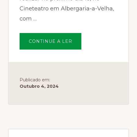
Cineteatro em Albergaria-a-Velha,
com …
SOBREREUNIÃO
CONTINUE A LER
EMPRESAS
FLORESTAIS
|
18
OUT
ALBERGARIA-
A-
VELHA
Publicado em:
Outubro 4, 2024