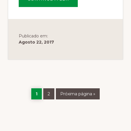
DE
IMPRENSA
O
SR.
MINISTRO
DA
AGRICULTURA
E
A
Publicado em:
REFORMA
Agosto 22, 2017
FLORESTAL
Página
Página
Ir
1
2
Próxima página »