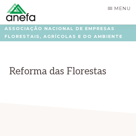
Skip
Saltar
MENU
to
para
main
a
ANEFA
Associação
ASSOCIAÇÃO NACIONAL DE EMPRESAS
content
barra
FLORESTAIS, AGRÍCOLAS E DO AMBIENTE
Nacional
lateral
de
principal
Empresas
Reforma das Florestas
Florestais,
Agrícolas
e
do
Ambiente