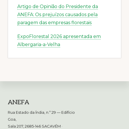
Artigo de Opinião do Presidente da
ANEFA: Os prejuízos causados pela
paragem das empresas florestais
ExpoFlorestal 2026 apresentada em
Albergaria-a-Velha
Footer
ANEFA
Rua Estado da Índia, n.º 29 — Edifício
Goa,
Sala 207, 2685-146 SACAVÉM
·