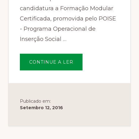
candidatura a Formação Modular
Certificada, promovida pelo POISE
- Programa Operacional de
Inserção Social …
SOBREA
CONTINUE A LER
ANEFA
APRESENTOU
UMA
CANDIDATURA
A
FORMAÇÃO
MODULAR
CERTIFICADA
Publicado em:
Setembro 12, 2016