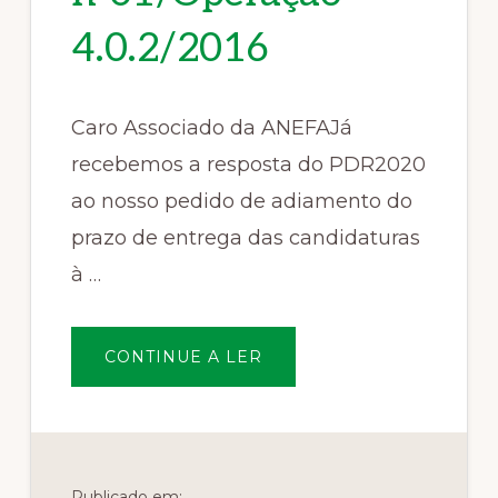
4.0.2/2016
Caro Associado da ANEFAJá
recebemos a resposta do PDR2020
ao nosso pedido de adiamento do
prazo de entrega das candidaturas
à …
SOBRERESPOSTA
CONTINUE A LER
AO
PEDIDO
DO
PRAZO
DE
ENTREGA
DAS
CANDIDATURAS
AO
Publicado em: