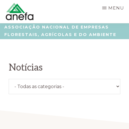
Skip
Saltar
MENU
to
para
main
a
ANEFA
Associação
ASSOCIAÇÃO NACIONAL DE EMPRESAS
content
barra
FLORESTAIS, AGRÍCOLAS E DO AMBIENTE
Nacional
lateral
de
principal
Empresas
Notícias
Florestais,
Agrícolas
Categorias
e
do
Ambiente