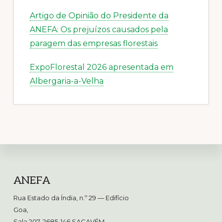
Artigo de Opinião do Presidente da
ANEFA: Os prejuízos causados pela
paragem das empresas florestais
ExpoFlorestal 2026 apresentada em
Albergaria-a-Velha
Footer
ANEFA
Rua Estado da Índia, n.º 29 — Edifício
Goa,
Sala 207, 2685-146 SACAVÉM
·