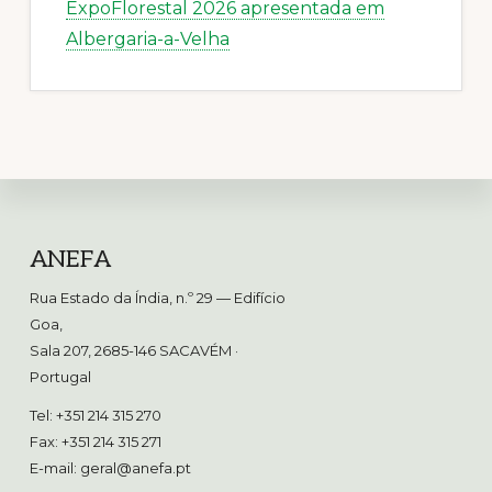
ExpoFlorestal 2026 apresentada em
Albergaria-a-Velha
Footer
ANEFA
Rua Estado da Índia, n.º 29 — Edifício
Goa,
Sala 207, 2685-146 SACAVÉM
·
Portugal
Tel: +351 214 315 270
Fax: +351 214 315 271
E-mail:
geral@anefa.pt