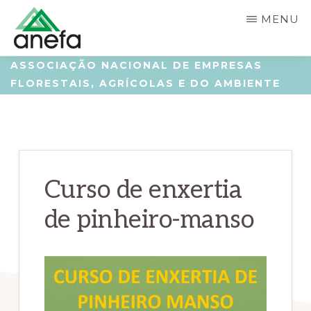
Skip
Saltar
MENU
to
para
main
a
ANEFA
Associação
ASSOCIAÇÃO NACIONAL DE EMPRESAS
content
barra
FLORESTAIS, AGRÍCOLAS E DO AMBIENTE
Nacional
lateral
de
principal
Empresas
Florestais,
Agrícolas
Curso de enxertia
e
de pinheiro-manso
do
Ambiente