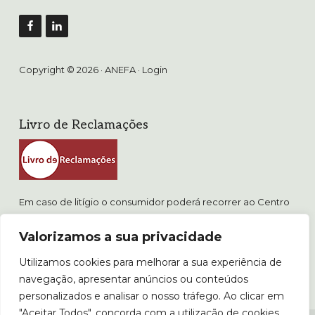
Copyright © 2026 · ANEFA ·
Login
Livro de Reclamações
Em caso de litígio o consumidor poderá recorrer ao Centro
de Arbitragem de Conflitos de Consumo de Lisboa.
Valorizamos a sua privacidade
www.consumidor.pt
Utilizamos cookies para melhorar a sua experiência de
POLÍTICA DE PRIVACIDADE
navegação, apresentar anúncios ou conteúdos
POLÍTICA DE COOKIES E PROPRIEDADE INTELECTUAL
personalizados e analisar o nosso tráfego. Ao clicar em
"Aceitar Todos", concorda com a utilização de cookies.