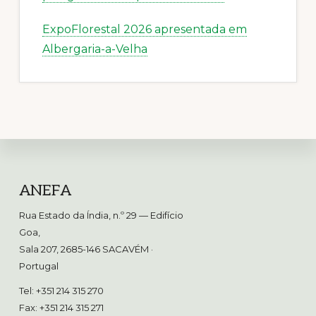
ExpoFlorestal 2026 apresentada em
Albergaria-a-Velha
Footer
ANEFA
Rua Estado da Índia, n.º 29 — Edifício
Goa,
Sala 207, 2685-146 SACAVÉM
·
Portugal
Tel: +351 214 315 270
Fax: +351 214 315 271