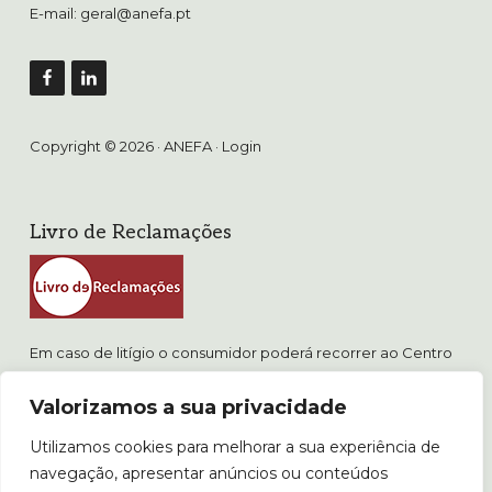
E-mail:
geral@anefa.pt
Copyright © 2026 · ANEFA ·
Login
Livro de Reclamações
Em caso de litígio o consumidor poderá recorrer ao Centro
de Arbitragem de Conflitos de Consumo de Lisboa.
Valorizamos a sua privacidade
www.consumidor.pt
Utilizamos cookies para melhorar a sua experiência de
POLÍTICA DE PRIVACIDADE
navegação, apresentar anúncios ou conteúdos
POLÍTICA DE COOKIES E PROPRIEDADE INTELECTUAL