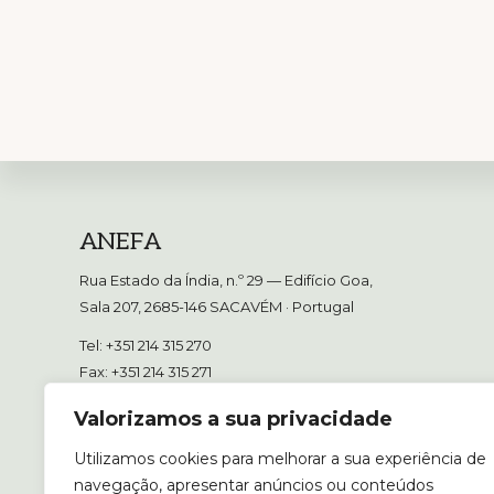
Footer
ANEFA
Rua Estado da Índia, n.º 29 — Edifício Goa,
Sala 207, 2685-146 SACAVÉM
· Portugal
Tel: +351 214 315 270
Fax: +351 214 315 271
E-mail:
geral@anefa.pt
Valorizamos a sua privacidade
Utilizamos cookies para melhorar a sua experiência de
navegação, apresentar anúncios ou conteúdos