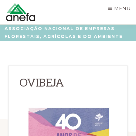
Skip
Saltar
MENU
to
para
main
a
ANEFA
Associação
ASSOCIAÇÃO NACIONAL DE EMPRESAS
content
barra
FLORESTAIS, AGRÍCOLAS E DO AMBIENTE
Nacional
lateral
de
principal
Empresas
Florestais,
Agrícolas
OVIBEJA
e
do
Ambiente