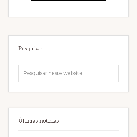
Sidebar
primária
Pesquisar
Pesquisar
neste
website
Últimas notícias