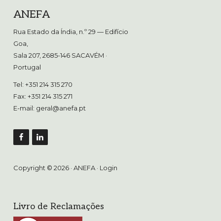
Footer
ANEFA
Rua Estado da Índia, n.º 29 — Edifício
Goa,
Sala 207, 2685-146 SACAVÉM
·
Portugal
Tel: +351 214 315 270
Fax: +351 214 315 271
E-mail:
geral@anefa.pt
Copyright © 2026 · ANEFA ·
Login
Livro de Reclamações