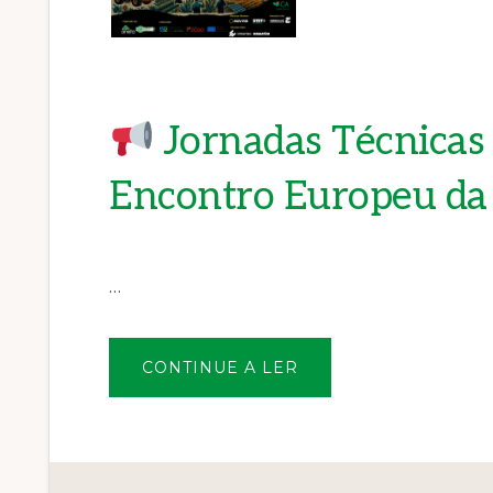
Jornadas Técnica
Encontro Europeu d
…
SOBRE
CONTINUE A LER
JORNADAS
TÉCNICAS
DA
ANEFA
&
ENCONTRO
EUROPEU