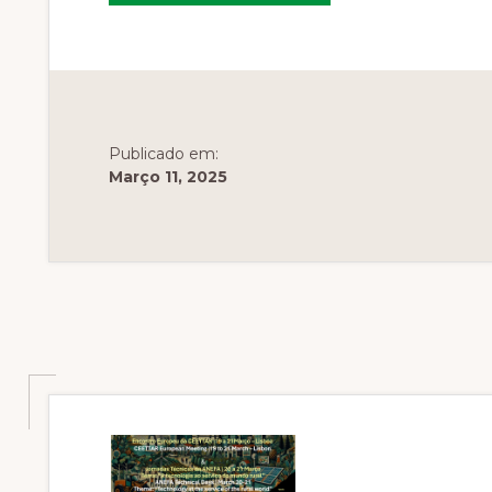
DA
ANEFA
&
ENCONTRO
EUROPEU
DA
CEETTAR
–
PROGRAMA
Publicado em:
Março 11, 2025