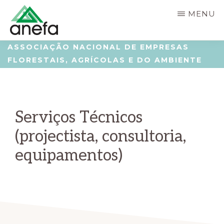
Skip
Saltar
MENU
to
para
main
a
ANEFA
Associação
ASSOCIAÇÃO NACIONAL DE EMPRESAS
content
barra
FLORESTAIS, AGRÍCOLAS E DO AMBIENTE
Nacional
lateral
de
principal
Empresas
Serviços Técnicos
Florestais,
Agrícolas
(projectista, consultoria,
e
equipamentos)
do
Ambiente