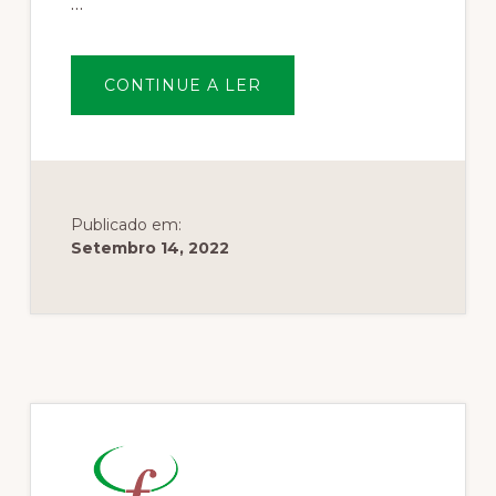
…
SOBREFLORESTA
CONTINUE A LER
BEM
CUIDADA,
PROJ.
FLOREST.,
LDª
Publicado em:
Setembro 14, 2022