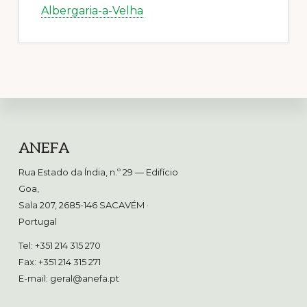
Albergaria-a-Velha
Footer
ANEFA
Rua Estado da Índia, n.º 29 — Edifício
Goa,
Sala 207, 2685-146 SACAVÉM
·
Portugal
Tel: +351 214 315 270
Fax: +351 214 315 271
E-mail:
geral@anefa.pt