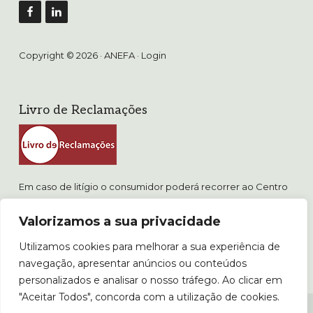
Copyright © 2026 · ANEFA ·
Login
Livro de Reclamações
Em caso de litígio o consumidor poderá recorrer ao Centro
de Arbitragem de Conflitos de Consumo de Lisboa.
Valorizamos a sua privacidade
www.consumidor.pt
Utilizamos cookies para melhorar a sua experiência de
POLÍTICA DE PRIVACIDADE
navegação, apresentar anúncios ou conteúdos
POLÍTICA DE COOKIES E PROPRIEDADE INTELECTUAL
personalizados e analisar o nosso tráfego. Ao clicar em
"Aceitar Todos", concorda com a utilização de cookies.