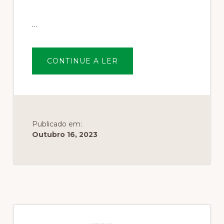
…
SOBREMADEIRAS
CONTINUE A LER
DE
SÃO
PAIO
UNIPESSOAL
LDA.
Publicado em:
Outubro 16, 2023