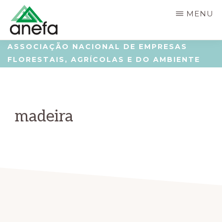
Skip
Saltar
MENU
to
para
main
a
ANEFA
Associação
ASSOCIAÇÃO NACIONAL DE EMPRESAS
content
barra
FLORESTAIS, AGRÍCOLAS E DO AMBIENTE
Nacional
lateral
de
principal
Empresas
madeira
Florestais,
Agrícolas
e
do
Ambiente