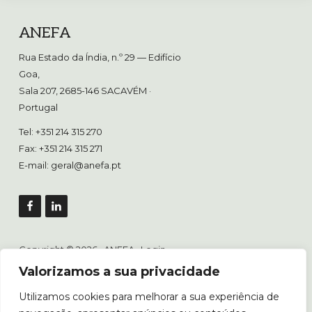
Footer
ANEFA
Rua Estado da Índia, n.º 29 — Edifício
Goa,
Sala 207, 2685-146 SACAVÉM
·
Portugal
Tel: +351 214 315 270
Fax: +351 214 315 271
E-mail:
geral@anefa.pt
Copyright © 2026 · ANEFA ·
Login
Valorizamos a sua privacidade
Utilizamos cookies para melhorar a sua experiência de
Livro de Reclamações