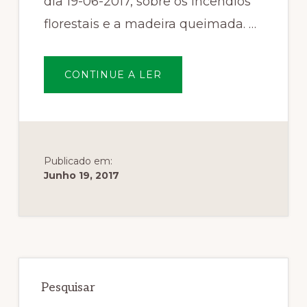
dia 19-06-2017, sobre os incêndios
florestais e a madeira queimada. …
SOBRE“SAI
CONTINUE A LER
MAIS
CARO
TRABALHAR
A
MADEIRA
QUEIMADA”
Publicado em:
Junho 19, 2017
Sidebar
primária
Pesquisar