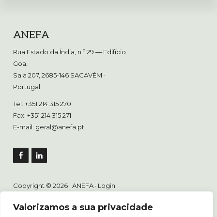
Footer
ANEFA
Rua Estado da Índia, n.º 29 — Edifício
Goa,
Sala 207, 2685-146 SACAVÉM
·
Portugal
Tel: +351 214 315 270
Fax: +351 214 315 271
E-mail:
geral@anefa.pt
Copyright © 2026 · ANEFA ·
Login
Valorizamos a sua privacidade