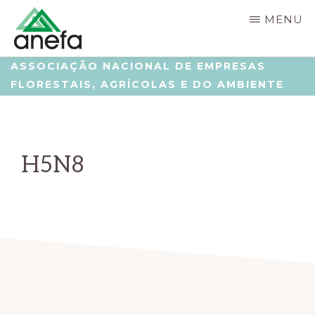
Skip
Saltar
MENU
to
para
main
a
ANEFA
Associação
ASSOCIAÇÃO NACIONAL DE EMPRESAS
content
barra
FLORESTAIS, AGRÍCOLAS E DO AMBIENTE
Nacional
lateral
de
principal
Empresas
H5N8
Florestais,
Agrícolas
e
do
Ambiente