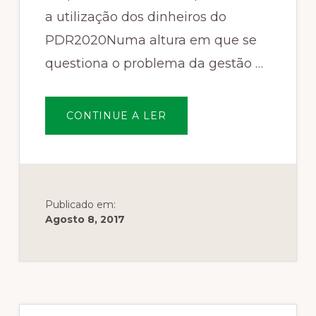
a utilização dos dinheiros do
PDR2020Numa altura em que se
questiona o problema da gestão …
SOBRENOTA
CONTINUE A LER
DE
IMPRENSA:
EMPRESÁRIOS
FLORESTAIS
QUESTIONAM
A
UTILIZAÇÃO
DOS
DINHEIROS
Publicado em:
DO
Agosto 8, 2017
PDR2020
Sidebar