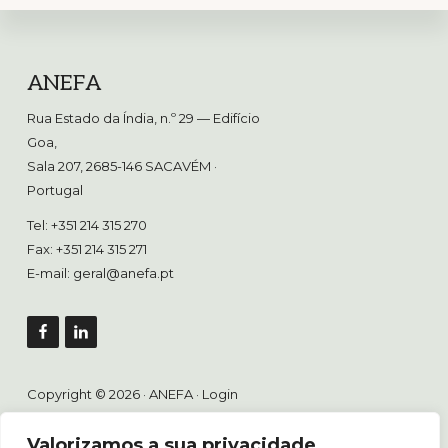
Footer
ANEFA
Rua Estado da Índia, n.º 29 — Edifício
Goa,
Sala 207, 2685-146 SACAVÉM
·
Portugal
Tel: +351 214 315 270
Fax: +351 214 315 271
E-mail:
geral@anefa.pt
Copyright © 2026 · ANEFA ·
Login
Valorizamos a sua privacidade