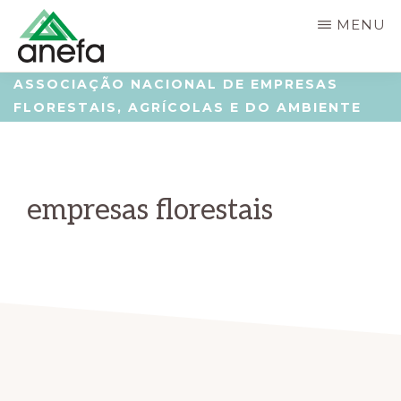
Skip
Saltar
MENU
to
para
main
a
ANEFA
Associação
ASSOCIAÇÃO NACIONAL DE EMPRESAS
content
barra
FLORESTAIS, AGRÍCOLAS E DO AMBIENTE
Nacional
lateral
de
principal
Empresas
empresas florestais
Florestais,
Agrícolas
e
do
Ambiente