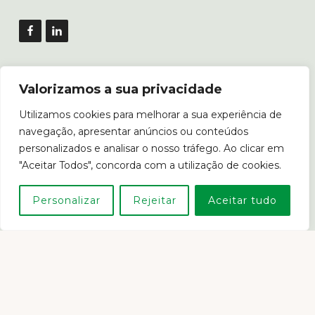
Copyright © 2026 · ANEFA ·
Login
Valorizamos a sua privacidade
Utilizamos cookies para melhorar a sua experiência de
Livro de Reclamações
navegação, apresentar anúncios ou conteúdos
personalizados e analisar o nosso tráfego. Ao clicar em
"Aceitar Todos", concorda com a utilização de cookies.
Personalizar
Rejeitar
Aceitar tudo
Em caso de litígio o consumidor poderá recorrer ao Centro
de Arbitragem de Conflitos de Consumo de Lisboa.
www.consumidor.pt
POLÍTICA DE PRIVACIDADE
POLÍTICA DE COOKIES E PROPRIEDADE INTELECTUAL