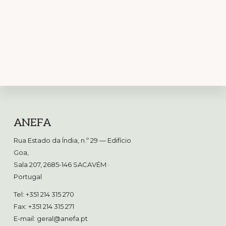
Footer
ANEFA
Rua Estado da Índia, n.º 29 — Edifício
Goa,
Sala 207, 2685-146 SACAVÉM
·
Portugal
Tel: +351 214 315 270
Fax: +351 214 315 271
E-mail:
geral@anefa.pt