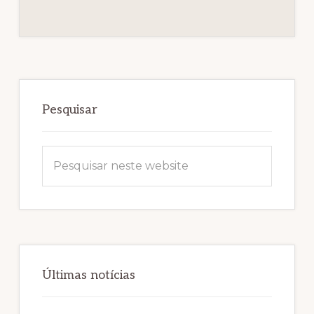
Sidebar
primária
Pesquisar
Pesquisar
neste
website
Últimas notícias