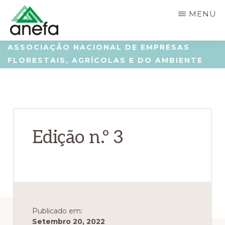
Skip
Saltar
MENU
to
para
main
a
ANEFA
Associação
ASSOCIAÇÃO NACIONAL DE EMPRESAS
content
barra
FLORESTAIS, AGRÍCOLAS E DO AMBIENTE
Nacional
lateral
de
principal
Empresas
Florestais,
Agrícolas
Edição n.º 3
e
do
Ambiente
Publicado em:
Setembro 20, 2022