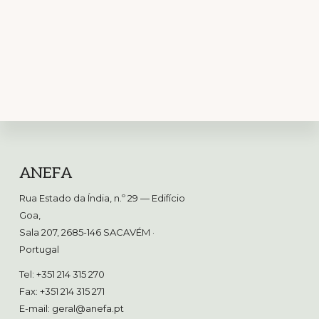
Footer
ANEFA
Rua Estado da Índia, n.º 29 — Edifício
Goa,
Sala 207, 2685-146 SACAVÉM
·
Portugal
Tel: +351 214 315 270
Fax: +351 214 315 271
E-mail:
geral@anefa.pt