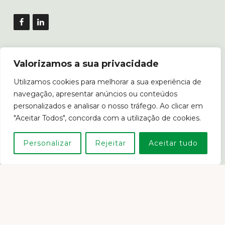
Copyright © 2026 · ANEFA ·
Login
Valorizamos a sua privacidade
Utilizamos cookies para melhorar a sua experiência de
Livro de Reclamações
navegação, apresentar anúncios ou conteúdos
personalizados e analisar o nosso tráfego. Ao clicar em
"Aceitar Todos", concorda com a utilização de cookies.
Personalizar
Rejeitar
Aceitar tudo
Em caso de litígio o consumidor poderá recorrer ao Centro
de Arbitragem de Conflitos de Consumo de Lisboa.
www.consumidor.pt
POLÍTICA DE PRIVACIDADE
POLÍTICA DE COOKIES E PROPRIEDADE INTELECTUAL