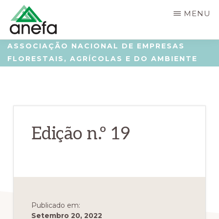
Skip
Saltar
MENU
to
para
main
a
ANEFA
Associação
ASSOCIAÇÃO NACIONAL DE EMPRESAS
content
barra
FLORESTAIS, AGRÍCOLAS E DO AMBIENTE
Nacional
lateral
de
principal
Empresas
Florestais,
Agrícolas
Edição n.º 19
e
do
Ambiente
Publicado em:
Setembro 20, 2022