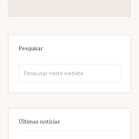
Sidebar
primária
Pesquisar
Pesquisar
neste
website
Últimas notícias