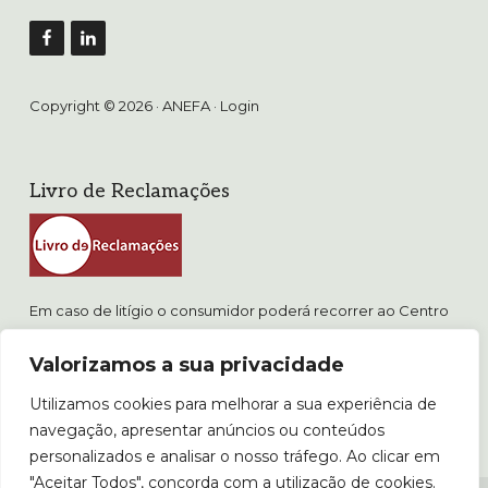
Copyright © 2026 · ANEFA ·
Login
Livro de Reclamações
Em caso de litígio o consumidor poderá recorrer ao Centro
de Arbitragem de Conflitos de Consumo de Lisboa.
Valorizamos a sua privacidade
www.consumidor.pt
Utilizamos cookies para melhorar a sua experiência de
POLÍTICA DE PRIVACIDADE
navegação, apresentar anúncios ou conteúdos
POLÍTICA DE COOKIES E PROPRIEDADE INTELECTUAL
personalizados e analisar o nosso tráfego. Ao clicar em
"Aceitar Todos", concorda com a utilização de cookies.