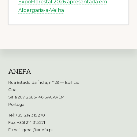
ExpoFlorestal 2026 apresentada em
Albergaria-a-Velha
Footer
ANEFA
Rua Estado da Índia, n.º 29 — Edifício
Goa,
Sala 207, 2685-146 SACAVÉM
·
Portugal
Tel: +351 214 315 270
Fax: +351 214 315 271
E-mail:
geral@anefa.pt