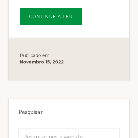
SOBREAÇÃO
CONTINUE A LER
DE
REFLORESTAÇÃO
DA
MATA
DO
DESTERRO
Publicado em:
Novembro 15, 2022
Sidebar
primária
Pesquisar
Pesquisar