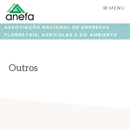
Skip
Saltar
MENU
to
para
main
a
ANEFA
Associação
ASSOCIAÇÃO NACIONAL DE EMPRESAS
content
barra
FLORESTAIS, AGRÍCOLAS E DO AMBIENTE
Nacional
lateral
de
principal
Empresas
Outros
Florestais,
Agrícolas
e
do
Ambiente