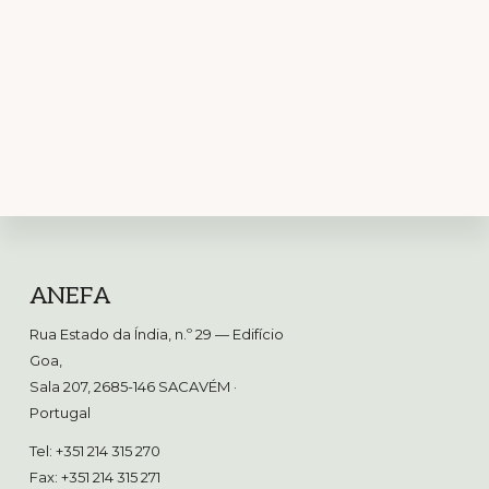
Footer
ANEFA
Rua Estado da Índia, n.º 29 — Edifício
Goa,
Sala 207, 2685-146 SACAVÉM
·
Portugal
Tel: +351 214 315 270
Fax: +351 214 315 271