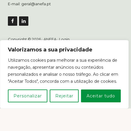
E-mail:
geral@anefa.pt
Copyright © 2026 · ANEFA ·
Login
Valorizamos a sua privacidade
Utilizamos cookies para melhorar a sua experiência de
Livro de Reclamações
navegação, apresentar anúncios ou conteúdos
personalizados e analisar o nosso tráfego. Ao clicar em
"Aceitar Todos", concorda com a utilização de cookies.
Em caso de litígio o consumidor poderá recorrer ao Centro
Personalizar
Rejeitar
Aceitar tudo
de Arbitragem de Conflitos de Consumo de Lisboa.
www.consumidor.pt
POLÍTICA DE PRIVACIDADE
POLÍTICA DE COOKIES E PROPRIEDADE INTELECTUAL