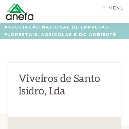
Skip
Saltar
MENU
to
para
main
a
ANEFA
Associação
ASSOCIAÇÃO NACIONAL DE EMPRESAS
content
barra
FLORESTAIS, AGRÍCOLAS E DO AMBIENTE
Nacional
lateral
de
principal
Empresas
Florestais,
Agrícolas
Viveiros de Santo
e
Isidro, Lda
do
Ambiente