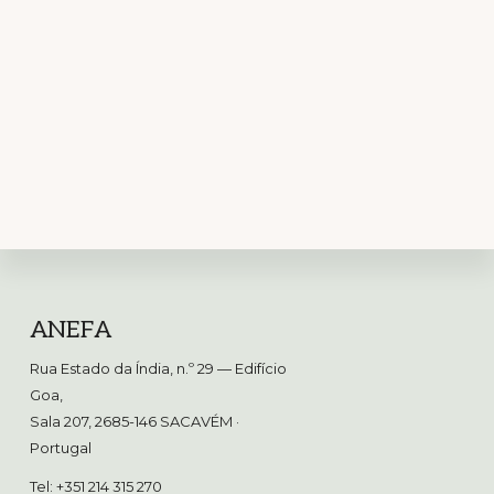
Footer
ANEFA
Rua Estado da Índia, n.º 29 — Edifício
Goa,
Sala 207, 2685-146 SACAVÉM
·
Portugal
Tel: +351 214 315 270