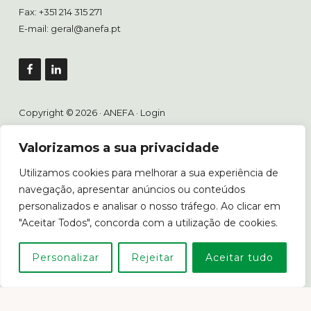
Fax: +351 214 315 271
E-mail:
geral@anefa.pt
Copyright © 2026 · ANEFA ·
Login
Valorizamos a sua privacidade
Livro de Reclamações
Utilizamos cookies para melhorar a sua experiência de
navegação, apresentar anúncios ou conteúdos
personalizados e analisar o nosso tráfego. Ao clicar em
"Aceitar Todos", concorda com a utilização de cookies.
Em caso de litígio o consumidor poderá recorrer ao Centro
Personalizar
Rejeitar
Aceitar tudo
de Arbitragem de Conflitos de Consumo de Lisboa.
www.consumidor.pt
POLÍTICA DE PRIVACIDADE