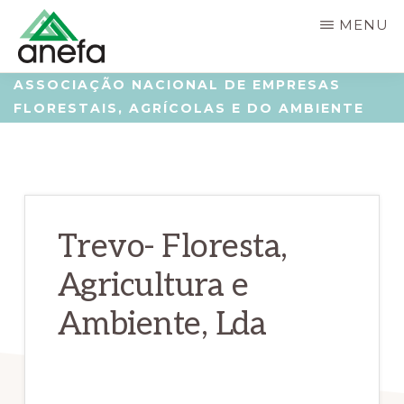
Skip
Saltar
MENU
to
para
main
a
ANEFA
Associação
ASSOCIAÇÃO NACIONAL DE EMPRESAS
content
barra
FLORESTAIS, AGRÍCOLAS E DO AMBIENTE
Nacional
lateral
de
principal
Empresas
Florestais,
Agrícolas
Trevo- Floresta,
e
Agricultura e
do
Ambiente, Lda
Ambiente