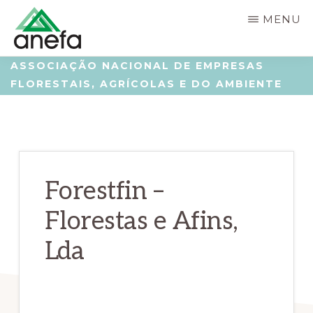
Skip
Saltar
MENU
to
para
main
a
ANEFA
Associação
ASSOCIAÇÃO NACIONAL DE EMPRESAS
content
barra
FLORESTAIS, AGRÍCOLAS E DO AMBIENTE
Nacional
lateral
de
principal
Empresas
Florestais,
Agrícolas
Forestfin –
e
Florestas e Afins,
do
Lda
Ambiente