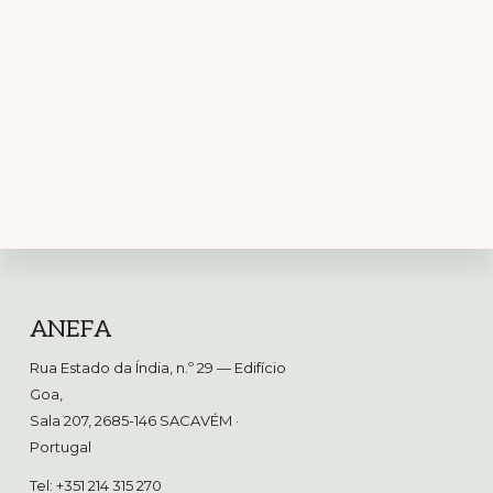
Footer
ANEFA
Rua Estado da Índia, n.º 29 — Edifício
Goa,
Sala 207, 2685-146 SACAVÉM
·
Portugal
Tel: +351 214 315 270