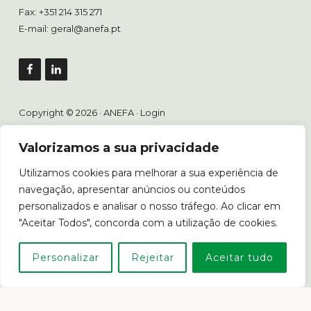
Fax: +351 214 315 271
E-mail:
geral@anefa.pt
Copyright © 2026 · ANEFA ·
Login
Valorizamos a sua privacidade
Livro de Reclamações
Utilizamos cookies para melhorar a sua experiência de
navegação, apresentar anúncios ou conteúdos
personalizados e analisar o nosso tráfego. Ao clicar em
"Aceitar Todos", concorda com a utilização de cookies.
Em caso de litígio o consumidor poderá recorrer ao Centro
Personalizar
Rejeitar
Aceitar tudo
de Arbitragem de Conflitos de Consumo de Lisboa.
www.consumidor.pt
POLÍTICA DE PRIVACIDADE