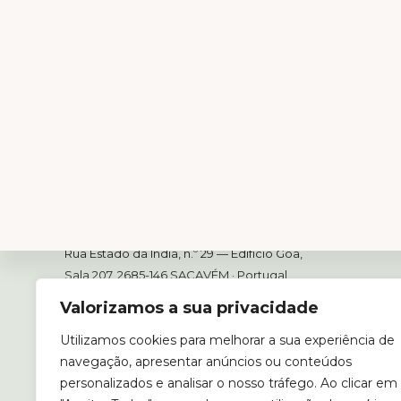
Footer
ANEFA
Rua Estado da Índia, n.º 29 — Edifício Goa,
Sala 207, 2685-146 SACAVÉM
· Portugal
Valorizamos a sua privacidade
Tel: +351 214 315 270
Fax: +351 214 315 271
Utilizamos cookies para melhorar a sua experiência de
E-mail:
geral@anefa.pt
navegação, apresentar anúncios ou conteúdos
personalizados e analisar o nosso tráfego. Ao clicar em