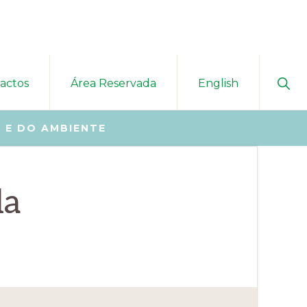
Sho
actos
Área Reservada
English
Sear
 E DO AMBIENTE
da